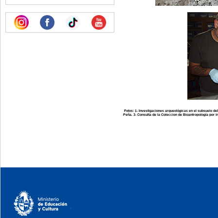
Fotos: 1- Investigaciones arqueológicas en el subsuelo de
Peña. 3- Consulta de la Coleccion de Bioantropología por i