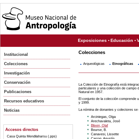
Exposiciones
Educación
V
Colecciones
Institucional
Colecciones
Arqueológicas
Etnográficas
Investigación
Conservación
La Colección de Etnografía está integr
particulares y una colección de campo d
Publicaciones
Natural en 1957.
El conjunto de la colección comprende 
Recursos educativos
y 1999.
La nómina de donantes y colectores se d
Noticias
Arciniegas, Olga
Arechavaleta, José
Blixen, Olaf
Accesos directos
Bourse, B.
Canavesi, Lissette
Casa Quinta Mendilaharsu (.pps)
Carron, Agustín