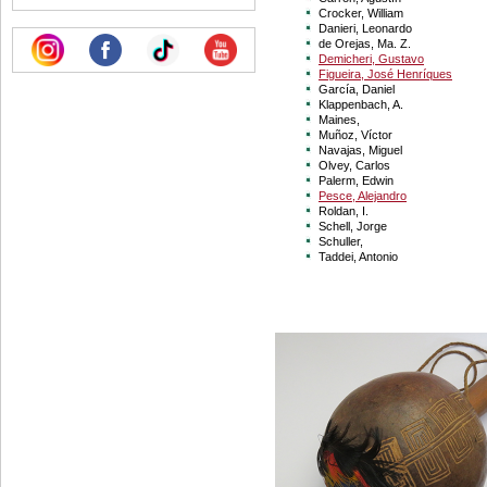
Crocker, William
Danieri, Leonardo
de Orejas, Ma. Z.
Demicheri, Gustavo
Figueira, José Henríques
García, Daniel
Klappenbach, A.
Maines,
Muñoz, Víctor
Navajas, Miguel
Olvey, Carlos
Palerm, Edwin
Pesce, Alejandro
Roldan, I.
Schell, Jorge
Schuller,
Taddei, Antonio