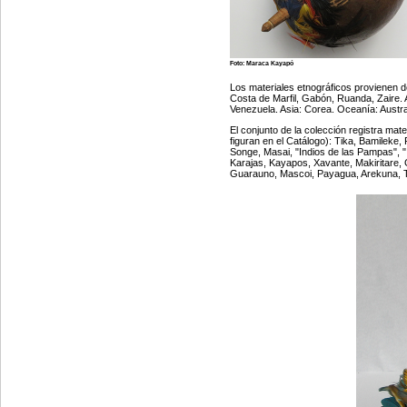
Foto: Maraca Kayapó Foto: M
Los materiales etnográficos provienen d
Costa de Marfil, Gabón, Ruanda, Zaire. 
Venezuela. Asia: Corea. Oceanía: Austra
El conjunto de la colección registra mate
figuran en el Catálogo): Tika, Bamileke
Songe, Masai, "Indios de las Pampas", "
Karajas, Kayapos, Xavante, Makiritare,
Guarauno, Mascoi, Payagua, Arekuna, Tu