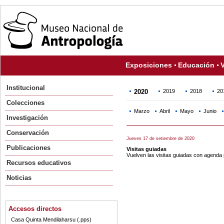
Exposiciones
Educación
V
Institucional
2020
2019
2018
20
Colecciones
Marzo
Abril
Mayo
Junio
Investigación
Conservación
Jueves 17 de setiembre de 2020
Publicaciones
Visitas guiadas
Vuelven las visitas guiadas con agenda 
Recursos educativos
Noticias
Accesos directos
Casa Quinta Mendilaharsu (.pps)