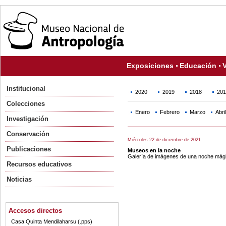
Exposiciones
Educación
V
Institucional
2020
2019
2018
201
Colecciones
Enero
Febrero
Marzo
Abril
Investigación
Conservación
Miércoles 22 de diciembre de 2021
Publicaciones
Museos en la noche
Galería de imágenes de una noche mág
Recursos educativos
Noticias
Accesos directos
Casa Quinta Mendilaharsu (.pps)