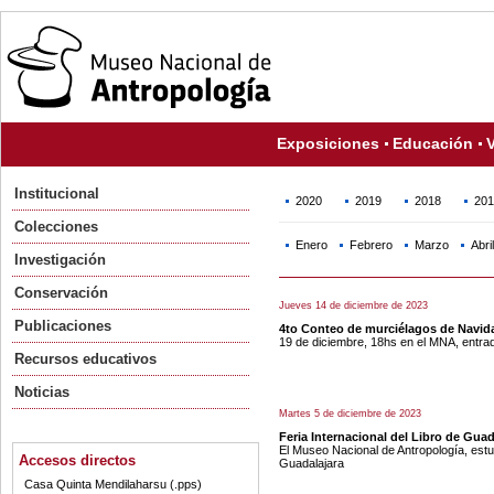
Exposiciones
Educación
V
Institucional
2020
2019
2018
201
Colecciones
Enero
Febrero
Marzo
Abril
Investigación
Conservación
Jueves 14 de diciembre de 2023
Publicaciones
4to Conteo de murciélagos de Navid
19 de diciembre, 18hs en el MNA, entrada
Recursos educativos
Noticias
Martes 5 de diciembre de 2023
Feria Internacional del Libro de Guad
El Museo Nacional de Antropología, estu
Accesos directos
Guadalajara
Casa Quinta Mendilaharsu (.pps)