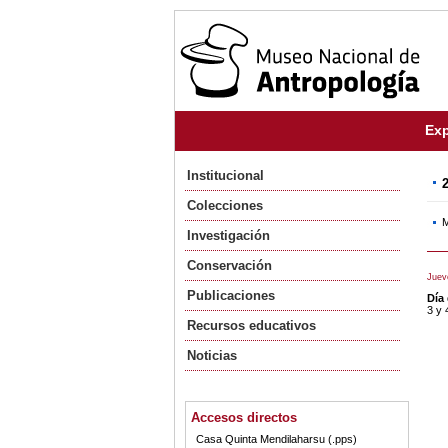
Exp
Institucional
Colecciones
M
Investigación
Conservación
Juev
Publicaciones
Día
3 y 
Recursos educativos
Noticias
Accesos directos
Casa Quinta Mendilaharsu (.pps)