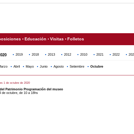
osiciones
Educación
Visitas
Folletos
2020
2019
2018
2013
2012
2010
2021
2022
202
arzo
Abril
Mayo
Junio
Agosto
Setiembre
Octubre
es 1 de octubre de 2020
 del Patrimonio Programación del museo
4 de octubre, de 10 a 18hs