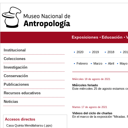
Exposiciones
Educación
V
Institucional
2020
2019
2018
201
Colecciones
Febrero
Marzo
Abril
Mayo
Investigación
Conservación
Miércoles 18 de agosto de 2021
Publicaciones
Miércoles feriado
Este miércoles 25 de agosto estamos ce
Recursos educativos
Noticias
Martes 17 de agosto de 2021
Videos del ciclo de charlas
En el marco de la exposición "Miradas. 
Accesos directos
Casa Quinta Mendilaharsu (.pps)