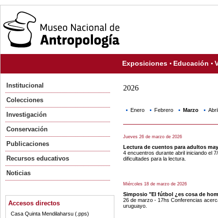
Exposiciones
Educación
V
Institucional
2026
Colecciones
Enero
Febrero
Marzo
Abri
Investigación
Conservación
Jueves 26 de marzo de 2026
Publicaciones
Lectura de cuentos para adultos ma
4 encuentros durante abril iniciando el 
Recursos educativos
dificultades para la lectura.
Noticias
Miércoles 18 de marzo de 2026
Simposio "El fútbol ¿es cosa de ho
26 de marzo - 17hs Conferencias acerca 
Accesos directos
uruguayo.
Casa Quinta Mendilaharsu (.pps)