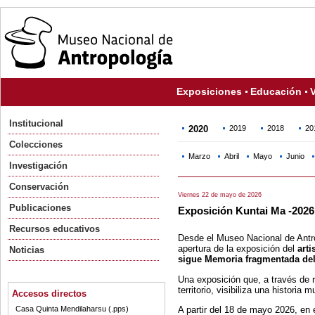
Exposiciones
Educación
V
Institucional
2020
2019
2018
20
Colecciones
Marzo
Abril
Mayo
Junio
Investigación
Conservación
Viernes 22 de mayo de 2026
Publicaciones
Exposición Kuntai Ma -2026
Recursos educativos
Desde el Museo Nacional de Antr
apertura de la exposición del
arti
Noticias
sigue Memoria fragmentada del
Una exposición que, a través de 
territorio, visibiliza una historia
Accesos directos
A partir del 18 de mayo 2026, en
Casa Quinta Mendilaharsu (.pps)