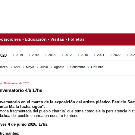
osiciones
Educación
Visitas
Folletos
2020
2019
2018
2013
2012
2010
2021
2022
202
arzo
Abril
Mayo
Junio
Agosto
Setiembre
Octubre
es 28 de mayo de 2026
nversatorio 4/6 17hs
versatorio en el marco de la exposición del artista plástico Patricio Sa
ntai Ma la lucha sigue".
oria fragmentada del pueblo charrúa” que toma como eje la persistencia hist
bólica del pueblo charrúa en nuestro territorio.
ves 4 de junio 2026, 17hs.
ticipantes: