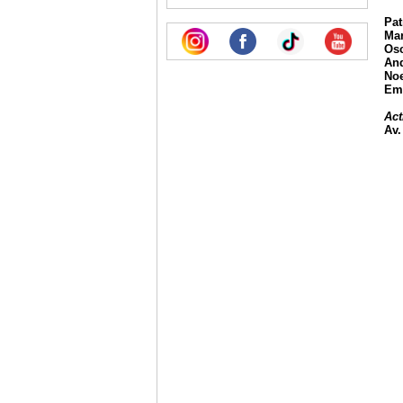
Pat
Mar
Osc
And
Noe
Emi
Act
Av.