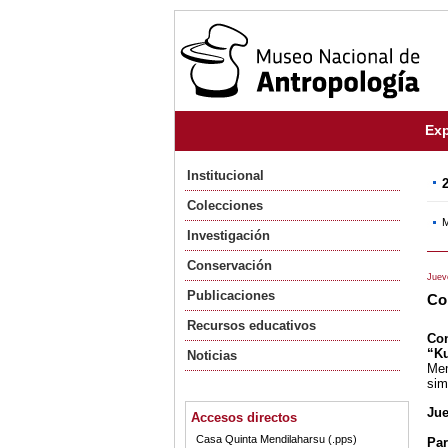
Exp
Institucional
Colecciones
M
Investigación
Conservación
Juev
Publicaciones
Co
Recursos educativos
Con
“Ku
Noticias
Mem
sim
Jue
Accesos directos
Casa Quinta Mendilaharsu (.pps)
Par