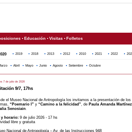
osiciones
Educación
Visitas
Folletos
2020
2019
2018
2013
2012
2010
2021
2022
202
arzo
Abril
Mayo
Junio
Agosto
Setiembre
Octubre
s 7 de julio de 2026
itación 9/7, 17hs
de el Museo Nacional de Antropología los invitamos a la presentación de los 
emas,
“Poemario I”
y
“Camino a la felicidad”
, de
Paula Amanda Martínez
alia Senosiain
.
 y horario:
9 de julio 2026 - 17 hs
ividad libre y gratuita
eo Nacional de Antropología – Av. de las Instrucciones 948