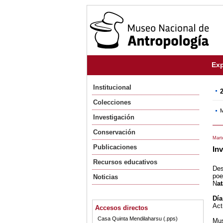
Exp
Institucional
Colecciones
M
Investigación
Conservación
Marte
Publicaciones
Inv
Recursos educativos
Des
po
Noticias
N
at
Día
Act
Accesos directos
Casa Quinta Mendilaharsu (.pps)
Mus