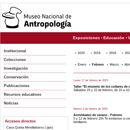
Exposiciones
Educación
V
Institucional
2020
2019
2018
201
Colecciones
Enero
Febrero
Marzo
Abri
Investigación
Conservación
Lunes 17 de febrero de 2025
Publicaciones
Taller "El misterio de los collares de
Sábados 15 y 22 de febrero, de 15 a 16
Recursos educativos
Noticias
Martes 4 de febrero de 2025
Actividades de verano - Febrero
5 y 12 de febrero 15h Te invitamos a co
Accesos directos
familiares.
Casa Quinta Mendilaharsu (.pps)