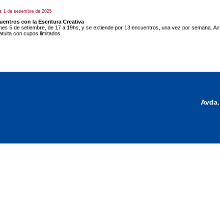
s 1 de setiembre de 2025
entros con la Escritura Creativa
nes 5 de setiembre, de 17 a 19hs, y se extiende por 13 encuentros, una vez por semana. Acti
atuita con cupos limitados.
Avda.