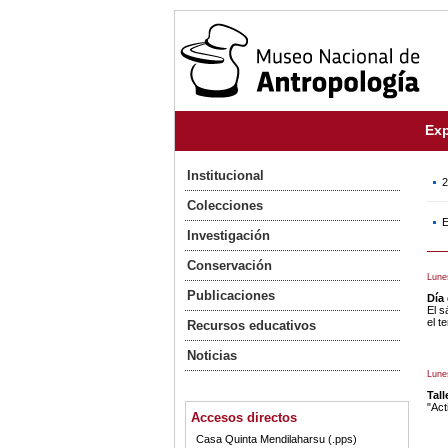
Exp
Institucional
2
Colecciones
E
Investigación
Conservación
Lune
Publicaciones
Día
El s
el t
Recursos educativos
Noticias
Lune
Tall
"Act
Accesos directos
Casa Quinta Mendilaharsu (.pps)