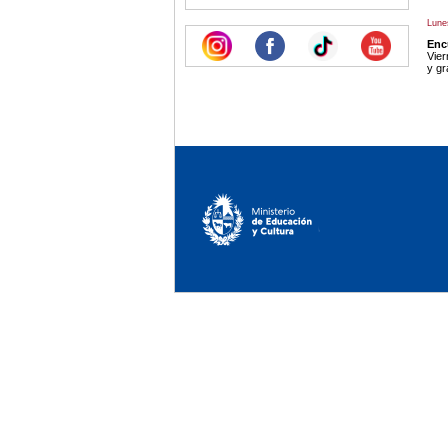
Lune
Encu
Vier
y gr