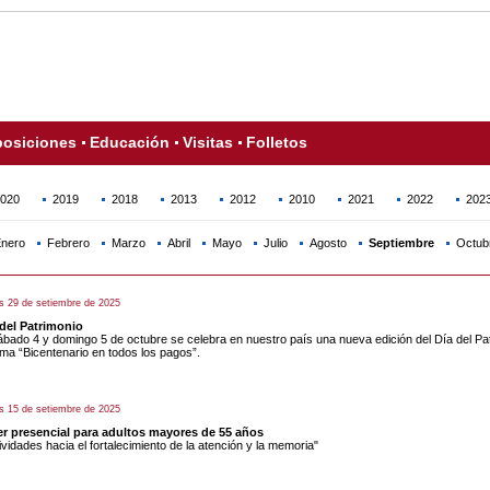
osiciones
Educación
Visitas
Folletos
020
2019
2018
2013
2012
2010
2021
2022
202
nero
Febrero
Marzo
Abril
Mayo
Julio
Agosto
Septiembre
Octub
s 29 de setiembre de 2025
 del Patrimonio
ábado 4 y domingo 5 de octubre se celebra en nuestro país una nueva edición del Día del Pa
ema “Bicentenario en todos los pagos”.
s 15 de setiembre de 2025
er presencial para adultos mayores de 55 años
ividades hacia el fortalecimiento de la atención y la memoria"