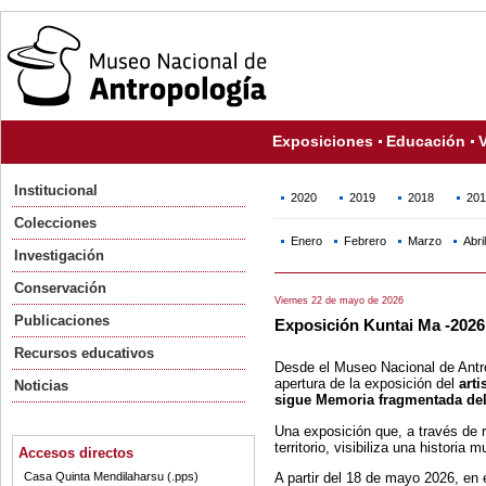
Exposiciones
Educación
V
Institucional
2020
2019
2018
201
Colecciones
Enero
Febrero
Marzo
Abril
Investigación
Conservación
Viernes 22 de mayo de 2026
Publicaciones
Exposición Kuntai Ma -2026
Recursos educativos
Desde el Museo Nacional de Antr
apertura de la exposición del
arti
Noticias
sigue Memoria fragmentada del
Una exposición que, a través de 
territorio, visibiliza una historia
Accesos directos
A partir del 18 de mayo 2026, en
Casa Quinta Mendilaharsu (.pps)