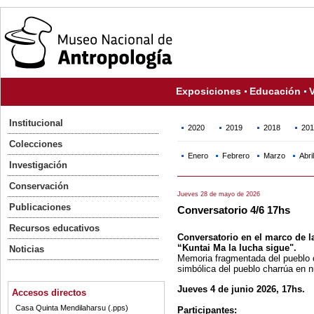
Exposiciones
Educación
V
Institucional
2020
2019
2018
201
Colecciones
Enero
Febrero
Marzo
Abril
Investigación
Conservación
Jueves 28 de mayo de 2026
Publicaciones
Conversatorio 4/6 17hs
Recursos educativos
Conversatorio en el marco de la
“Kuntai Ma la lucha sigue".
Noticias
Memoria fragmentada del pueblo c
simbólica del pueblo charrúa en nu
Jueves 4 de junio 2026, 17hs.
Accesos directos
Casa Quinta Mendilaharsu (.pps)
Participantes: