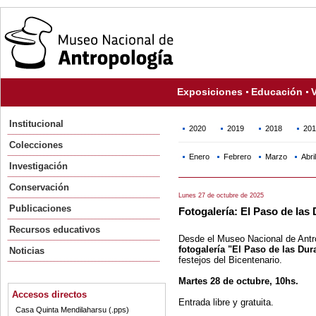
Exposiciones
Educación
V
Institucional
2020
2019
2018
201
Colecciones
Enero
Febrero
Marzo
Abril
Investigación
Conservación
Lunes 27 de octubre de 2025
Publicaciones
Fotogalería: El Paso de las
Recursos educativos
Desde el Museo Nacional de Antro
fotogalería "El Paso de las Dur
Noticias
festejos del Bicentenario.
Martes 28 de octubre, 10hs.
Accesos directos
Entrada libre y gratuita.
Casa Quinta Mendilaharsu (.pps)