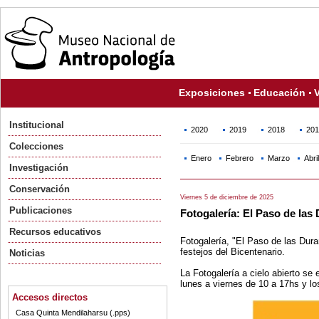
Exposiciones
Educación
V
Institucional
2020
2019
2018
201
Colecciones
Enero
Febrero
Marzo
Abril
Investigación
Conservación
Viernes 5 de diciembre de 2025
Publicaciones
Fotogalería: El Paso de las
Recursos educativos
Fotogalería, "El Paso de las Dura
festejos del Bicentenario.
Noticias
La Fotogalería a cielo abierto se
lunes a viernes de 10 a 17hs y l
Accesos directos
Casa Quinta Mendilaharsu (.pps)