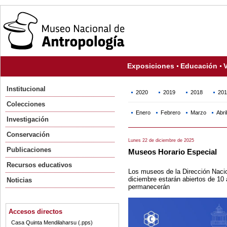
Exposiciones
Educación
V
Institucional
2020
2019
2018
201
Colecciones
Enero
Febrero
Marzo
Abril
Investigación
Conservación
Lunes 22 de diciembre de 2025
Publicaciones
Museos Horario Especial
Recursos educativos
Los museos de la Dirección Nacion
diciembre estarán abiertos de 10 
Noticias
permanecerán
Accesos directos
Casa Quinta Mendilaharsu (.pps)