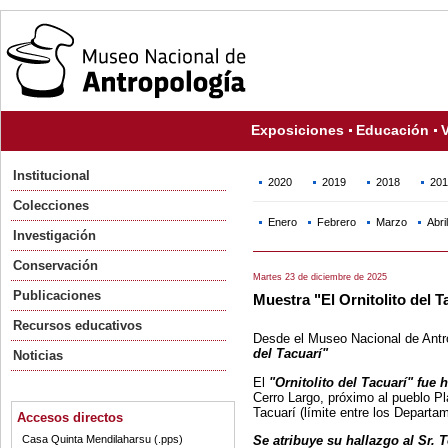
Exposiciones
Educación
V
Institucional
2020
2019
2018
201
Colecciones
Enero
Febrero
Marzo
Abril
Investigación
Conservación
Martes 23 de diciembre de 2025
Publicaciones
Muestra "El Ornitolito del T
Recursos educativos
Desde el Museo Nacional de Antro
del Tacuarí"
Noticias
El
"Ornitolito del Tacuarí"
fue 
Cerro Largo, próximo al pueblo Pl
Tacuarí (límite entre los Departa
Accesos directos
Se atribuye su hallazgo al Sr. 
Casa Quinta Mendilaharsu (.pps)