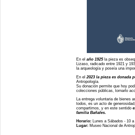
En el
año 1925
la pieza es obseq
Lizaso, radicado entre 1921 y 193
la arqueología y poseía una impor
En el
2023 la pieza es donada 
Antropología.
Su donación permite que hoy podam
colecciones públicas, tornarlo ac
La entrega voluntaria de bienes a
todos, es un acto de generosidad
compartimos, y en este sentido
e
familia Bañales.
Horario:
Lunes a Sábados - 10 a
Lugar:
Museo Nacional de Antropol